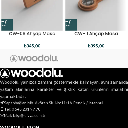
CW-06 Ahşap Masa
CW-11 Ahşap Masa
Takvimi
Takvimi
₺
345,00
₺
395,00
Woodolu, yalnızca zamanı göstermekle kalmayan, aynı zamanda
yaşam alanlarına karakter ve şıklık katan ürünlerin imalatını
yapmaktadır.
Sapanbağları Mh. Akören Sk. No:11/1A Pendik / İstanbul
Tel: 0 545 231 97 70
Mail: bilgi@klivya.com.tr
WOODOLU. BLOG