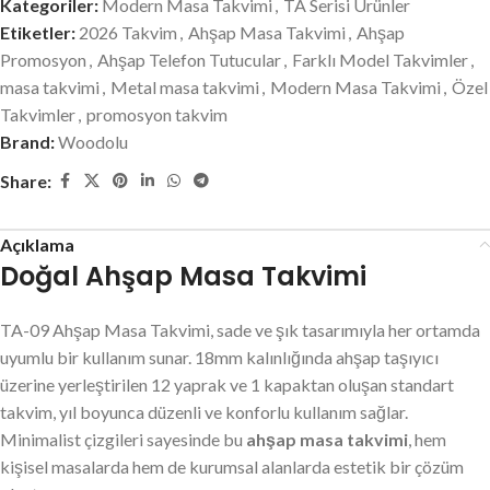
Kategoriler:
Modern Masa Takvimi
,
TA Serisi Ürünler
Etiketler:
2026 Takvim
,
Ahşap Masa Takvimi
,
Ahşap
Promosyon
,
Ahşap Telefon Tutucular
,
Farklı Model Takvimler
,
masa takvimi
,
Metal masa takvimi
,
Modern Masa Takvimi
,
Özel
Takvimler
,
promosyon takvim
Brand:
Woodolu
Share:
Açıklama
Doğal Ahşap Masa Takvimi
TA-09 Ahşap Masa Takvimi, sade ve şık tasarımıyla her ortamda
uyumlu bir kullanım sunar. 18mm kalınlığında ahşap taşıyıcı
üzerine yerleştirilen 12 yaprak ve 1 kapaktan oluşan standart
takvim, yıl boyunca düzenli ve konforlu kullanım sağlar.
Minimalist çizgileri sayesinde bu
ahşap masa takvimi
, hem
kişisel masalarda hem de kurumsal alanlarda estetik bir çözüm