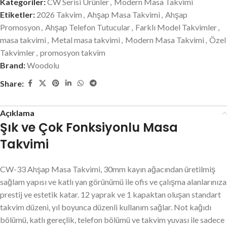
Kategoriler:
CW Serisi Ürünler
,
Modern Masa Takvimi
Etiketler:
2026 Takvim
,
Ahşap Masa Takvimi
,
Ahşap
Promosyon
,
Ahşap Telefon Tutucular
,
Farklı Model Takvimler
,
masa takvimi
,
Metal masa takvimi
,
Modern Masa Takvimi
,
Özel
Takvimler
,
promosyon takvim
Brand:
Woodolu
Share:
Açıklama
Şık ve Çok Fonksiyonlu Masa
Takvimi
CW-33 Ahşap Masa Takvimi, 30mm kayın ağacından üretilmiş
sağlam yapısı ve katlı yan görünümü ile ofis ve çalışma alanlarınıza
prestij ve estetik katar. 12 yaprak ve 1 kapaktan oluşan standart
takvim düzeni, yıl boyunca düzenli kullanım sağlar. Not kağıdı
bölümü, katlı gereçlik, telefon bölümü ve takvim yuvası ile sadece