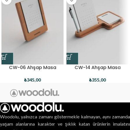
CW-06 Ahşap Masa
CW-14 Ahşap Masa
Takvimi
Takvimi
₺
345,00
₺
355,00
Woodolu, yalnızca zamanı göstermekle kalmayan, aynı zamanda
yaşam alanlarına karakter ve şıklık katan ürünlerin imalatını