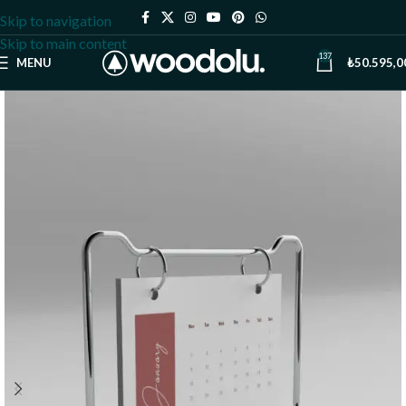
Skip to navigation
Skip to main content
137
MENU
₺
50.595,0