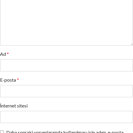
Ad
*
E-posta
*
İnternet sitesi
Daha sonraki yorumlarımda kullanılması için adım, e-posta