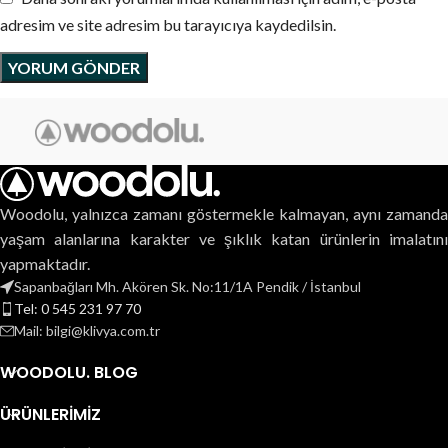
adresim ve site adresim bu tarayıcıya kaydedilsin.
Woodolu, yalnızca zamanı göstermekle kalmayan, aynı zamanda
yaşam alanlarına karakter ve şıklık katan ürünlerin imalatını
yapmaktadır.
Sapanbağları Mh. Akören Sk. No:11/1A Pendik / İstanbul
Tel: 0 545 231 97 70
Mail: bilgi@klivya.com.tr
WOODOLU. BLOG
ÜRÜNLERIMIZ