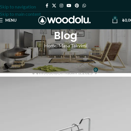
Skip to navigation
Skip to main content
0
MENU
₺
0,0
Blog
Home
Masa Takvimi
MASA TAKVIMI
Promosyon masa takvimi
0
Woodolu
On Kasım 3, 2025