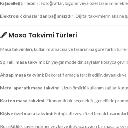
Kişiselleştirilebilir:
Fotoğraflar, logolar veya özel tasarımlar ekl
Elektronik cihazlardan bağımsızdır:
Dijital takvimlerin aksine 
🖋️ Masa Takvimi Türleri
Masa takvimleri, kullanım amacına ve tasarımına göre farklı türlerd
Spiralli masa takvimi:
En yaygın modeldir, sayfalar kolayca çevrile
Ahşap masa takvimi:
Dekoratif amaçla tercih edilir, dayanıklı ve
Metal aparatlı masa takvimi:
Uzun ömürlü kullanım sağlar, kurum
Karton masa takvimi:
Ekonomik bir seçenektir, genellikle promos
Kişiye özel masa takvimi:
Fotoğraflı veya özel temalı tasarımlarla
Bu çeşitlilik sayesinde her zevke ve ihtiyaca uygun bir masa tak