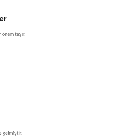
er
r önem taşır.
e gelmiştir.