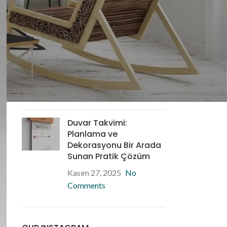
Kasım 28, 2025
No
Comments
Masa Takvimi: İş
Yerlerinde Düzen ve
Verimliliğin Anahtarı
Kasım 28, 2025
No
Comments
Duvar Takvimi:
Planlama ve
Dekorasyonu Bir Arada
Sunan Pratik Çözüm
Kasım 27, 2025
No
Comments