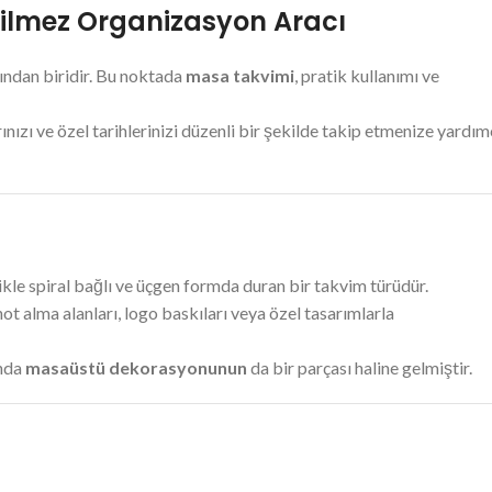
çilmez Organizasyon Aracı
ından biridir. Bu noktada
masa takvimi
, pratik kullanımı ve
rınızı ve özel tarihlerinizi düzenli bir şekilde takip etmenize yardım
ikle spiral bağlı ve üçgen formda duran bir takvim türüdür.
not alma alanları, logo baskıları veya özel tasarımlarla
anda
masaüstü dekorasyonunun
da bir parçası haline gelmiştir.