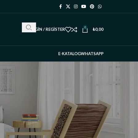
0
LOGIN / REGISTER
₺
0,00
E-KATALOG
WHATSAPP
RECENT POSTS
Ahşap Masa Takvimi:
Doğal, Şık ve
Sürdürülebilir Bir Ofis
Dekoru