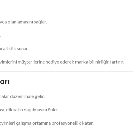
ayca planlamasını sağlar.
.
atiklik sunar.
mlerini müşterilerine hediye ederek marka bilinirliğini artırır.
arı
lar düzenli hale gelir.
sı, dikkatin dağılmasını önler.
vimleri çalışma ortamına profesyonellik katar.