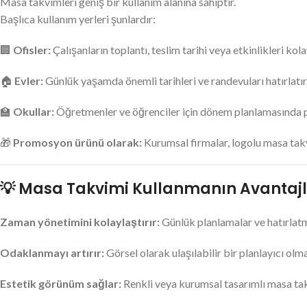
Masa takvimleri geniş bir kullanım alanına sahiptir.
Başlıca kullanım yerleri şunlardır:
🏢
Ofisler:
Çalışanların toplantı, teslim tarihi veya etkinlikleri kol
🏠
Evler:
Günlük yaşamda önemli tarihleri ve randevuları hatırlatır
🏫
Okullar:
Öğretmenler ve öğrenciler için dönem planlamasında pr
🎁
Promosyon ürünü olarak:
Kurumsal firmalar, logolu masa takvi
💡 Masa Takvimi Kullanmanın Avantajl
Zaman yönetimini kolaylaştırır:
Günlük planlamalar ve hatırlatma
Odaklanmayı artırır:
Görsel olarak ulaşılabilir bir planlayıcı olma
Estetik görünüm sağlar:
Renkli veya kurumsal tasarımlı masa tak