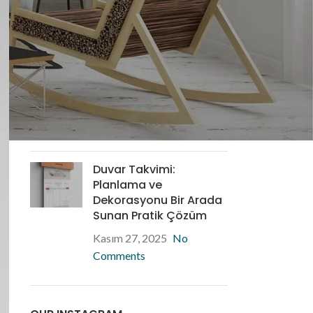
Kasım 28, 2025
No
Comments
Masa Takvimi: İş
Yerlerinde Düzen ve
Verimliliğin Anahtarı
Kasım 28, 2025
No
Comments
Duvar Takvimi:
Planlama ve
Dekorasyonu Bir Arada
Sunan Pratik Çözüm
Kasım 27, 2025
No
Comments