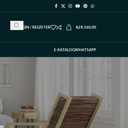
76
LOGIN / REGISTER
₺
28.160,00
E-KATALOG
WHATSAPP
RECENT POSTS
Ahşap Masa Takvimi:
Doğal, Şık ve
Sürdürülebilir Bir Ofis
Dekoru