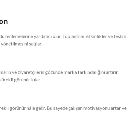
yon
düzenlemelerine yardımcı olur. Toplantılar, etkinlikler ve teslim
i yönetilmesini sağlar.
nların ve ziyaretçilerin gözünde marka farkındalığını artırır.
ürekli görünür kılar.
ekli görünür hâle gelir. Bu sayede çalışan motivasyonu artar ve