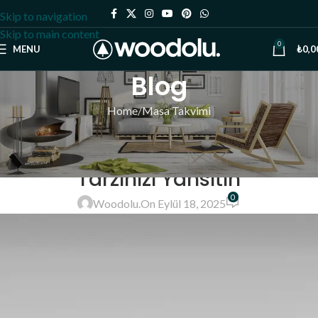
Skip to navigation
Skip to main content
0
MENU
₺
0,0
Blog
Home
Masa Takvimi
MASA TAKVIMI
Farklı Model Takvimler ile
Tarzınızı Yansıtın
0
Woodolu.
On Eylül 18, 2025