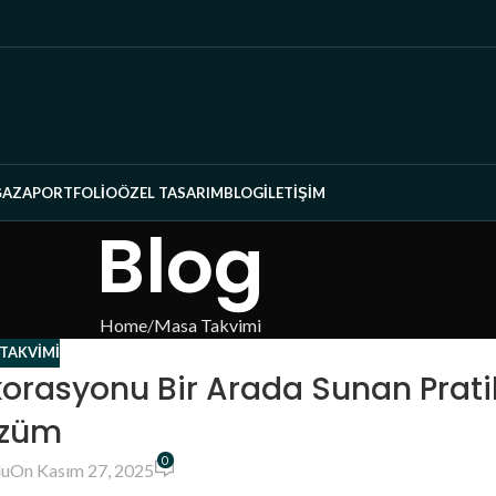
AZA
PORTFOLIO
ÖZEL TASARIM
BLOG
İLETIŞIM
Blog
Home
Masa Takvimi
TAKVIMI
orasyonu Bir Arada Sunan Prati
züm
0
u
On Kasım 27, 2025