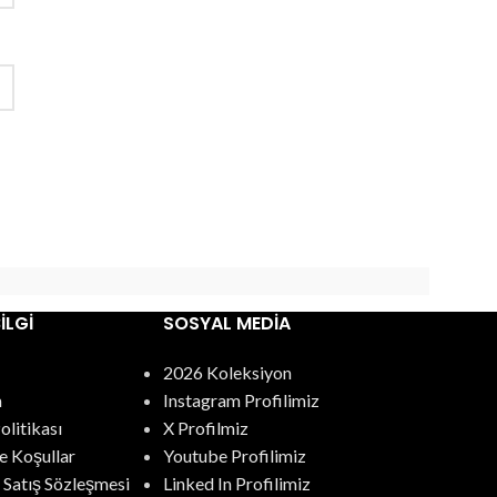
ILGI
SOSYAL MEDIA
2026 Koleksiyon
m
Instagram Profilimiz
Politikası
X Profilmiz
e Koşullar
Youtube Profilimiz
 Satış Sözleşmesi
Linked In Profilimiz