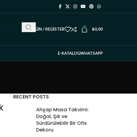
0
LOGIN / REGISTER
₺
0,00
E-KATALOG
WHATSAPP
RECENT POSTS
k
Ahşap Masa Takvimi:
Doğal, Şık ve
Sürdürülebilir Bir Ofis
Dekoru