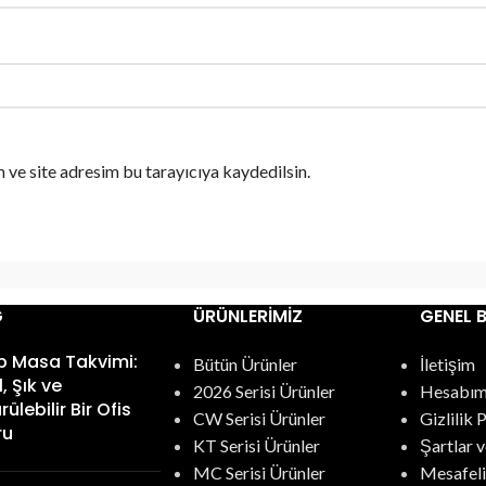
 ve site adresim bu tarayıcıya kaydedilsin.
G
ÜRÜNLERIMIZ
GENEL B
p Masa Takvimi:
Bütün Ürünler
İletişim
, Şık ve
2026 Serisi Ürünler
Hesabı
ülebilir Bir Ofis
CW Serisi Ürünler
Gizlilik 
ru
KT Serisi Ürünler
Şartlar v
MC Serisi Ürünler
Mesafeli