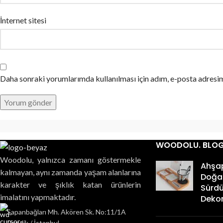
İnternet sitesi
Daha sonraki yorumlarımda kullanılması için adım, e-posta adresim
WOODOLU. BLO
Woodolu, yalnızca zamanı göstermekle
Ahşa
kalmayan, aynı zamanda yaşam alanlarına
Doğal
karakter ve şıklık katan ürünlerin
Sürdür
imalatını yapmaktadır.
Deko
Sapanbağları Mh. Akören Sk. No:11/1A
Pendik / İstanbul