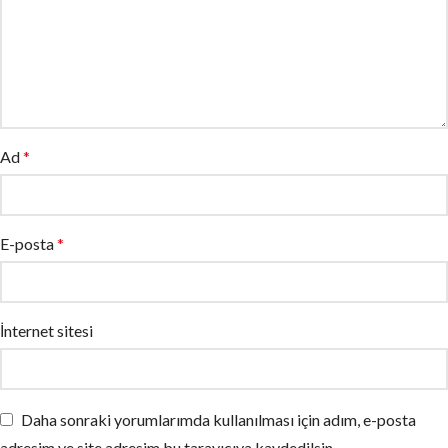
Ad
*
E-posta
*
İnternet sitesi
Daha sonraki yorumlarımda kullanılması için adım, e-posta
adresim ve site adresim bu tarayıcıya kaydedilsin.