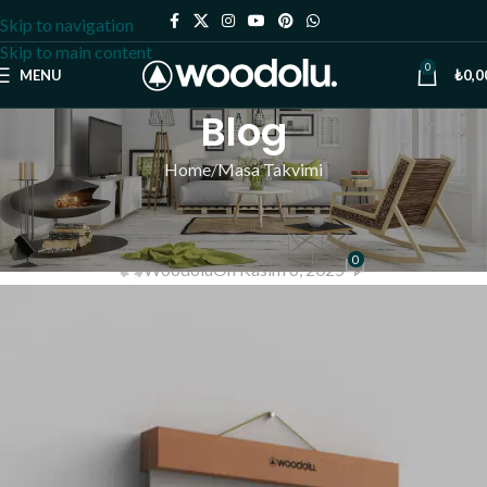
Skip to navigation
Skip to main content
0
MENU
₺
0,0
Blog
Home
Masa Takvimi
MASA TAKVIMI
Duvar Takvimi
0
Woodolu
On Kasım 6, 2025