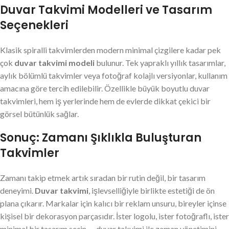
Duvar Takvimi Modelleri ve Tasarım
Seçenekleri
Klasik spiralli takvimlerden modern minimal çizgilere kadar pek
çok
duvar takvimi modeli
bulunur. Tek yapraklı yıllık tasarımlar,
aylık bölümlü takvimler veya fotoğraf kolajlı versiyonlar, kullanım
amacına göre tercih edilebilir. Özellikle büyük boyutlu duvar
takvimleri, hem iş yerlerinde hem de evlerde dikkat çekici bir
görsel bütünlük sağlar.
Sonuç: Zamanı Şıklıkla Buluşturan
Takvimler
Zamanı takip etmek artık sıradan bir rutin değil, bir tasarım
deneyimi.
Duvar takvimi
, işlevselliğiyle birlikte estetiği de ön
plana çıkarır. Markalar için kalıcı bir reklam unsuru, bireyler içinse
kişisel bir dekorasyon parçasıdır. İster logolu, ister fotoğraflı, ister
minimal bir tasarım seçin — duvar takvimi ile zaman yönetimini