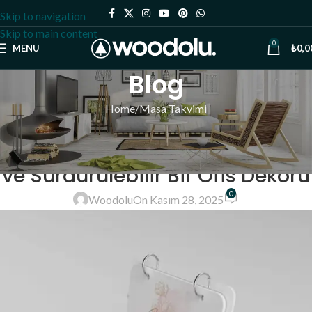
Skip to navigation
Skip to main content
0
MENU
₺
0,0
Blog
Home
Masa Takvimi
MASA TAKVIMI
Ahşap Masa Takvimi: Doğal, Şık
ve Sürdürülebilir Bir Ofis Dekoru
0
Woodolu
On Kasım 28, 2025