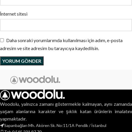
İnternet sitesi
Daha sonraki yorumlarımda kullanılması için adım, e-posta
adresim ve site adresim bu tarayıcıya kaydedilsin.
Woodolu, yalnızca zamanı göstermekle kalmayan, aynı zamanda
yaşam alanlarına karakter ve şıklık katan ürünlerin imalatını
yapmaktadır.
Sapanbağları Mh. Akören Sk. No:11/1A Pendik / İstanbul
Tel: 0 545 231 97 70